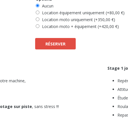
Aucun
Location équipement uniquement
(+
80,00
€
)
Location moto uniquement
(+
350,00
€
)
Location moto + équipement
(+
420,00
€
)
RÉSERVER
Stage 1 j
votre machine,
Repér
Attitu
Étude
otage sur piste
, sans stress !!!
Roula
Repas