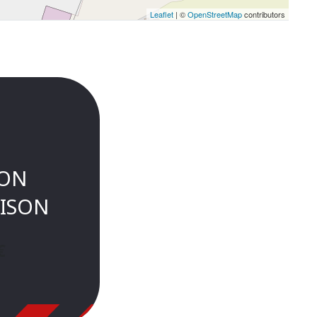
Leaflet
| ©
OpenStreetMap
contributors
ION
ISON
€