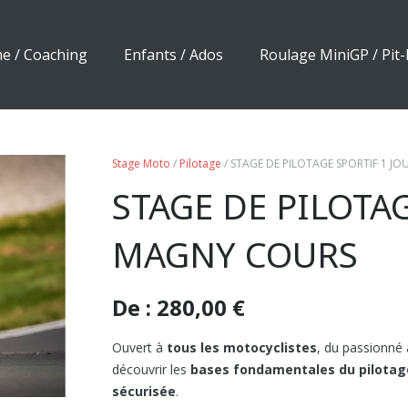
e / Coaching
Enfants / Ados
Roulage MiniGP / Pit-
Stage Moto
/
Pilotage
/ STAGE DE PILOTAGE SPORTIF 1 J
STAGE DE PILOTAG
MAGNY COURS
De :
280,00
€
Ouvert à
tous les motocyclistes
, du passionné 
découvrir les
bases fondamentales du pilota
sécurisée
.