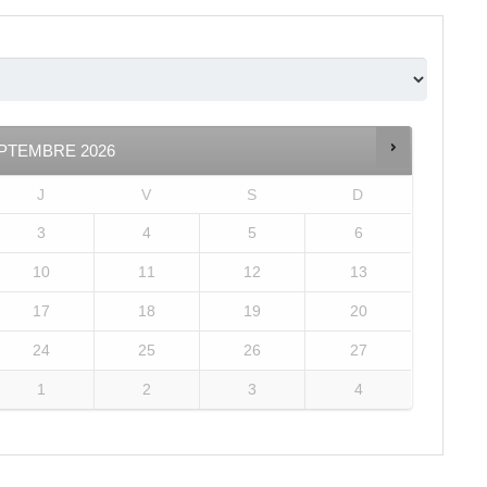
PTEMBRE
2026
J
V
S
D
3
4
5
6
10
11
12
13
17
18
19
20
24
25
26
27
1
2
3
4