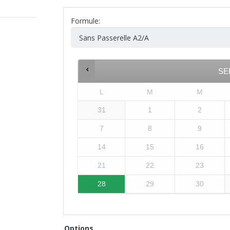
Formule:
SE
L
M
M
31
1
2
7
8
9
14
15
16
21
22
23
28
29
30
Options