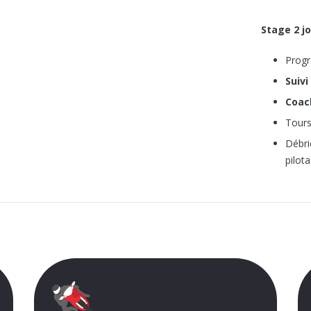
Stage 2 j
Progr
Suiv
Coac
Tours
Débri
pilot