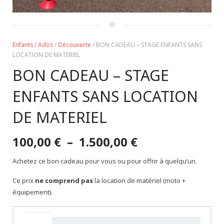
Enfants / Ados
/
Découverte
/ BON CADEAU – STAGE ENFANTS SANS
LOCATION DE MATERIEL
BON CADEAU – STAGE
ENFANTS SANS LOCATION
DE MATERIEL
Plage
100,00
€
–
1.500,00
€
de
prix :
Achetez ce bon cadeau pour vous ou pour offrir à quelqu’un.
100,00 €
Ce prix
ne comprend pas
la location de matériel (moto +
à
équipement).
1.500,00 €