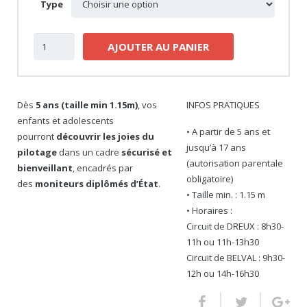
Type
quantité
AJOUTER AU PANIER
de
BON
CADEAU
-
Dès
5 ans (taille min 1.15m)
, vos
INFOS PRATIQUES
STAGE
enfants et adolescents
• A partir de 5 ans et
ENFANTS
pourront
découvrir les joies du
jusqu’à 17 ans
SANS
pilotage
dans un cadre
sécurisé et
(autorisation parentale
LOCATION
bienveillant
, encadrés par
obligatoire)
DE
des
moniteurs diplômés d’État
.
• Taille min. : 1.15 m
MATERIEL
• Horaires :
Circuit de DREUX : 8h30-
11h ou 11h-13h30
Circuit de BELVAL : 9h30-
12h ou 14h-16h30