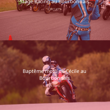
Stage Racing au Bourbonnais
CIRCUITS
Baptême moto de Cécile au
Bourbonnais
EXTRAS