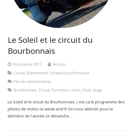
Le Soleil et le circuit du
Bourbonnais
30 octobre 2015
Nicolas
Circuit
,
Evenements
,
Schwartz-performance
Pas de commentaires
Bourbonnais
,
Circuit
,
Formation
,
moto
,
Piste
,
Stage
Le Soleil et le circuit du Bourbonnais, c est ca le programme des
pilotes de motos ce week-end !!! On vous attends pour la
dernière de l année ce dimanche…